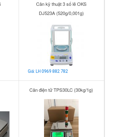
S
Cân kỹ thuật 3 số lẻ OKS
DJ523A (520g/0,001g)
Giá: LH 0969 882 782
Cân điện tử TPS30LC (30kg/1g)