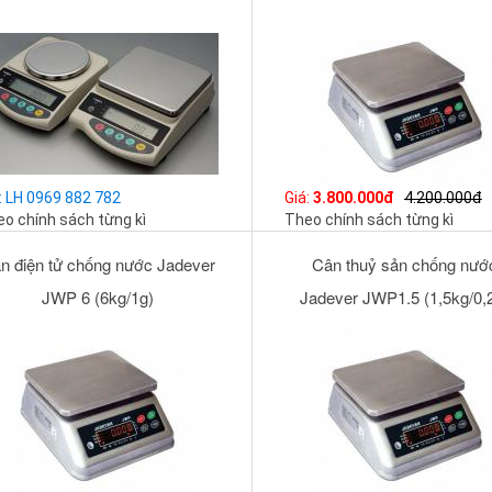
: LH 0969 882 782
Giá:
3.800.000đ
4.200.000đ
o chính sách từng kì
Theo chính sách từng kì
n điện tử chống nước Jadever
Cân thuỷ sản chống nướ
JWP 6 (6kg/1g)
Jadever JWP1.5 (1,5kg/0,