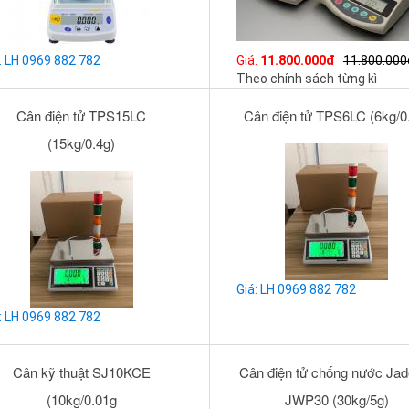
: LH 0969 882 782
Giá:
11.800.000đ
11.800.000
Theo chính sách từng kì
Cân điện tử TPS15LC
Cân điện tử TPS6LC (6kg/0
(15kg/0.4g)
Giá: LH 0969 882 782
: LH 0969 882 782
Cân kỹ thuật SJ10KCE
Cân điện tử chống nước Jad
(10kg/0.01g
JWP30 (30kg/5g)