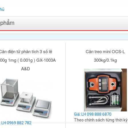
chủ
 phẩm
Cân điện tử phân tích 3 số lẻ
Cân treo mini OCS-L
00g 1mg ( 0.001g ) GX-1003A
300kg/0.1kg
A&D
Giá: LH 098 888 6870
Theo chính sách từng thời kỳ
: LH 0969 882 782