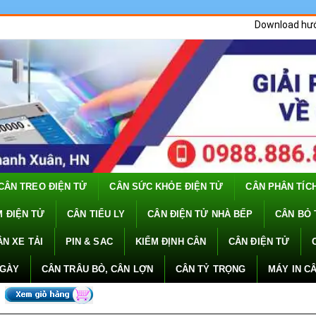
Download hư
CÂN TREO ĐIỆN TỬ
CÂN SỨC KHỎE ĐIỆN TỬ
CÂN PHÂN TÍC
 ĐIỆN TỬ
CÂN TIỂU LY
CÂN ĐIỆN TỬ NHÀ BẾP
CÂN BỎ 
ÂN XE TẢI
PIN & SAC
KIỂM ĐỊNH CÂN
CÂN ĐIỆN TỬ
NGÀY
CÂN TRÂU BÒ, CÂN LỢN
CÂN TỶ TRỌNG
MÁY IN C