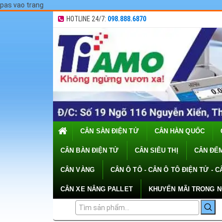
pas vao trang
HOTLINE 24/7:
098.888.6870
CÂN SÀN ĐIỆN TỬ
CÂN HÀN QUỐC
CÂN BÀN ĐIỆN TỬ
CÂN SIÊU THỊ
CÂN ĐẾM
CÂN VÀNG
CÂN Ô TÔ - CÂN Ô TÔ ĐIỆN TỬ - C
CÂN XE NÂNG PALLET
KHUYẾN MÃI TRONG 