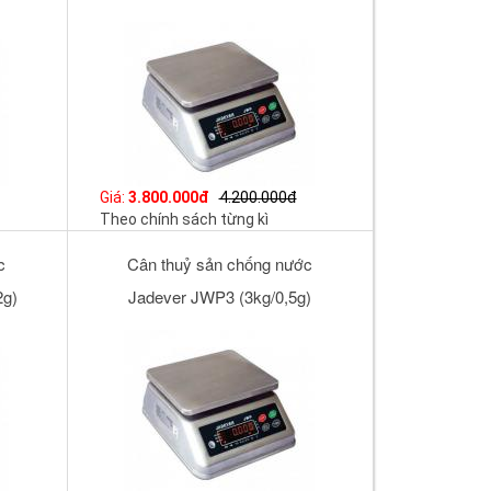
Giá:
3.800.000đ
4.200.000đ
Theo chính sách từng kì
c
Cân thuỷ sản chống nước
2g)
Jadever JWP3 (3kg/0,5g)