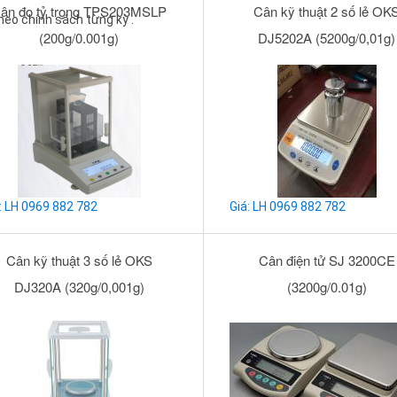
ân đo tỷ trọng TPS203MSLP
Cân kỹ thuật 2 số lẻ OK
heo chính sách từng kỳ .
(200g/0.001g)
DJ5202A (5200g/0,01g)
: LH 0969 882 782
Giá: LH 0969 882 782
Cân kỹ thuật 3 số lẻ OKS
Cân điện tử SJ 3200CE
DJ320A (320g/0,001g)
(3200g/0.01g)