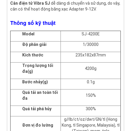
Cân
điện tử Vibra SJ
dễ dàng di chuyển và sử dụng, do vậy,
cân có thể hoạt động bằng xạc Adapter 9-12V.
Thông số kỹ thuật
Model
SJ-4200E
Độ phân giải
1/30000
Kích thước
235x182x87mm
Trọng lượng tối
4200g
đa(g)
Bước nhảy(g)
0.1g
Quá tải an toàn tối
150%
đa
Quá tải phá hủy
300%
g//lb/ct/oz/dwt/GN/tl (Hong
Đơn vị đo lường
Kong, tl Singapore, Malaysia), tl