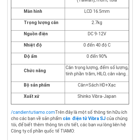
(Taiwan), mom, tola
Màn hình
LCD 16.5mm
Trọng lượng cân
2.7kg
Nguồn điện
DC 9-12V
Nhiệt độ
0 đến 40 độ C
Độ ẩm
0 đến 90%
Cân trọng lượng, đếm số lượng,
Chức năng
tính phần trăm, HILO, cân vàng...
Bộ sản phẩm
Cân+Sách HD+Xạc
Xuất xứ
Shinko Vibra-Japan
/candientutiamo.com
Trên đây là một số thông tin hữu ích
cho các bạn về sản phẩm
cân
điện tử
Vibra SJ
của chúng
tôi, để biết thêm thông tin chi tiết, các bạn vui lòng liên hệ
Công ty cổ phần quốc tế TIAMO: