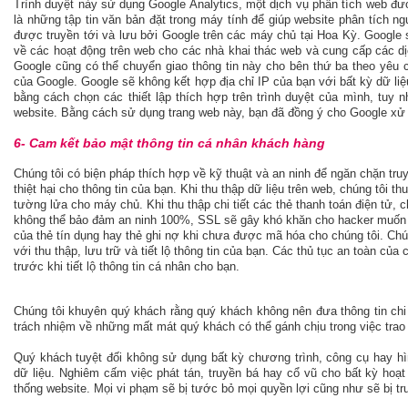
Trình duyệt này sử dụng Google Analytics, một dịch vụ phân tích web đượ
là những tập tin văn bản đặt trong máy tính để giúp website phân tích 
được truyền tới và lưu bởi Google trên các máy chủ tại Hoa Kỳ. Google 
về các hoạt động trên web cho các nhà khai thác web và cung cấp các dịc
Google cũng có thể chuyển giao thông tin này cho bên thứ ba theo yêu c
của Google. Google sẽ không kết hợp địa chỉ IP của bạn với bất kỳ dữ l
bằng cách chọn các thiết lập thích hợp trên trình duyệt của mình, tuy 
website. Bằng cách sử dụng trang web này, bạn đã đồng ý cho Google xử l
6- Cam kết bảo mật thông tin cá nhân khách hàng
Chúng tôi có biện pháp thích hợp về kỹ thuật và an ninh để ngăn chặn truy
thiệt hại cho thông tin của bạn. Khi thu thập dữ liệu trên web, chúng tôi t
tường lửa cho máy chủ. Khi thu thập chi tiết các thẻ thanh toán điện tử,
không thể bảo đảm an ninh 100%, SSL sẽ gây khó khăn cho hacker muốn gi
của thẻ tín dụng hay thẻ ghi nợ khi chưa được mã hóa cho chúng tôi. Chúng
với thu thập, lưu trữ và tiết lộ thông tin của bạn. Các thủ tục an toàn của
trước khi tiết lộ thông tin cá nhân cho bạn.
Chúng tôi khuyên quý khách rằng quý khách không nên đưa thông tin chi t
trách nhiệm về những mất mát quý khách có thể gánh chịu trong việc trao 
Quý khách tuyệt đối không sử dụng bất kỳ chương trình, công cụ hay hì
dữ liệu. Nghiêm cấm việc phát tán, truyền bá hay cổ vũ cho bất kỳ hoạ
thống website. Mọi vi phạm sẽ bị tước bỏ mọi quyền lợi cũng như sẽ bị tru