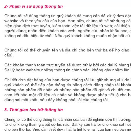
2- Phạm vi sử dụng thông tin
Chúng tôi sẽ dùng thông tin quý khách đã cung cấp để xử lý đơn đặt
website và theo yêu cầu của bạn. Hơn nữa, chúng tôi sẽ sử dụng các
hiện giao dịch trực tuyến, kiểm toán việc tải dữ liệu từ web; cải thi
người dùng; nhận diện khách vào web, nghiên cứu nhân khẩu học, g
không có dấu hiệu từ chối. Nếu quý khách không muốn nhận bất cứ thôn
Chúng tôi có thể chuyển tên và địa chỉ cho bên thứ ba để họ gia
cấp).
Các khoản thanh toán trực tuyến sẽ được xử lý bởi các đại lý Mạng 
Đại lý hoặc website những thông tin chính xác, không gây nhầm lẫn 
Chi tiết đơn đặt hàng của bạn được chúng tôi lưu giữ nhưng vì lí do
quý khách có thể tiếp cận thông tin bằng cách đăng nhập tài khoản
những sản phẩm đã nhận và những sản phẩm đã gửi và chi tiết emai
cam kết bảo mật dữ liệu cá nhân và không được phép tiết lộ cho b
dùng sai mật khẩu nếu đây không phải lỗi của chúng tôi.
3- Thời gian lưu trữ thông tin
Chúng tôi có thể dùng thông tin cá nhân của bạn để nghiên cứu thị trường
từ chối không tham gia bất cứ lúc nào. Bất kỳ câu trả lời cho khảo sát 
cho bên thứ ba. Việc cần thiết duy nhất là tiết lộ email của bạn nếu bạn m