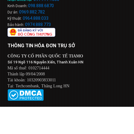
098
.
888
.
6
8
7
0
Kinh Doanh
:
0969.882.782
Dự án:
0964.888.033
Kỹ thuật:
0974.888.773
Bảo hành:
THÔNG TIN HÓA ĐƠN TRỤ SỞ
CÔNG TY CỔ PHẦN QUỐC TẾ TIAMO
Số 19 Ngõ 116 Nguyễn Xiển, Thanh Xuân HN
Mã số thuế: 0102714444
Thành lập 09/04/2008
Tài khoản: 10320903833011
Tại: Techcombank, Thăng Long HN