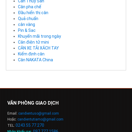
Cân Thủy Sản
Cân pha chế
Đầu hiển thị cân
Quả chuẩn
cân vàng
Pin & Sac
Khuyến mãi trong ngày
Cân điện tử mini
CÂN XE TẢI XÁCH TAY
Kiểm định cân
Cân NAKATA China
VĂN PHÒNG GIAO DỊCH
Email:
candientuso@gmail.com
Hoặc:
candientutiamo@gmail.com
0243.55.77.270
TEL:
097.777.1586
Nhận khiếu nại
: