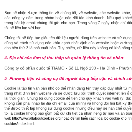
Bạn sẽ nhận được thông tin về chúng tôi, về website, các website khác,
các công ty nằm trong nhóm hoặc các đối tác kinh doanh. Nếu quý khách
trong bất kỳ email chúng tôi gửi cho bạn. Trong vòng 7 ngày nhận chỉ dẫ
tôi sẽ liên lạc với bạn.
Chúng tôi sẽ tiếp tục giấu tên dữ liệu người dùng trên website và sử dụn
dùng và cách sử dụng các khía cạnh nhất định của website hoặc đường 
cho bên thứ 3 là nhà xuất bản. Tuy nhiên, dữ liệu này không có khả năng 
4- Địa chỉ của đơn vị thu thập và quản lý thông tin cá nhân:
Công ty cổ phần quốc tế TIAMO - Số 11 Ngõ 190 - Hạ Đình - Phườn
5- Phương tiện và công cụ để người dùng tiếp cận và chỉnh sử
Cookie là tập tin văn bản nhỏ có thể nhận dạng tên truy cập duy nhất từ 
trang nhất định trên website và sẽ được lưu bởi trình duyệt internet lên 
lại thời gian. Chúng tôi dùng cookie để tiện cho quý khách vào web (ví dụ
không cần phải nhập lại địa chỉ email của mình) và không đòi hỏi bất kỳ th
thể được thiết lập không sử dụng cookie nhưng điều này sẽ hạn chế quyề
tôi là cookie không bao gồm bất cứ chi tiết cá nhân riêng tư nào và an toà
web
http://www.allaboutcookies.org
hoặc để tìm hiểu cách loại bỏ cookie khỏi tr
.
cookies/index.html