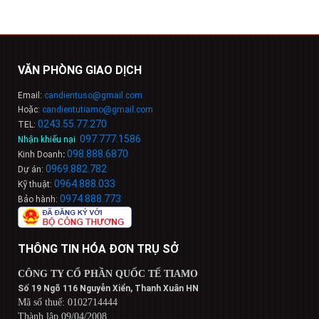
VĂN PHÒNG GIAO DỊCH
Email:
candientuso@gmail.com
Hoặc:
candientutiamo@gmail.com
0243.55.77.270
TEL:
097.777.1586
Nhận khiếu nại
:
098
.
888
.
6
8
7
0
Kinh Doanh
:
0969.882.782
Dự án:
0964.888.033
Kỹ thuật:
0974.888.773
Bảo hành:
THÔNG TIN HÓA ĐƠN TRỤ SỞ
CÔNG TY CỔ PHẦN QUỐC TẾ TIAMO
Số 19 Ngõ 116 Nguyễn Xiển, Thanh Xuân HN
Mã số thuế: 0102714444
Thành lập 09/04/2008