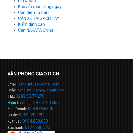
Pin & Sac
Khuyến mãi trong ngày
Cân điện tử mini
CÂN XE TẢI XÁCH TAY
Kiểm định cân
Cân NAKATA China
VĂN PHÒNG GIAO DỊCH
Email:
candientuso@gmail.com
Hoặc:
candientutiamo@gmail.com
0243.55.77.270
TEL:
097.777.1586
Nhận khiếu nại
:
098
.
888
.
6
8
7
0
Kinh Doanh
:
0969.882.782
Dự án:
0964.888.033
Kỹ thuật:
0974.888.773
Bảo hành: