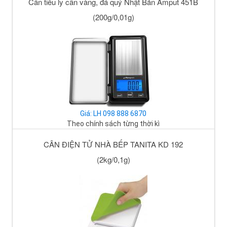
Cân tiểu ly cân vàng, đá quý Nhật Bản Amput 451B
(200g/0,01g)
Giá: LH 098 888 6870
Theo chính sách từng thời kì
CÂN ĐIỆN TỬ NHÀ BẾP TANITA KD 192
(2kg/0,1g)