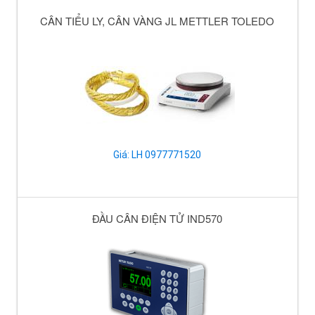
CÂN TIỂU LY, CÂN VÀNG JL METTLER TOLEDO
Giá: LH 0977771520
ĐẦU CÂN ĐIỆN TỬ IND570