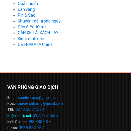
Quả chuẩn
cân vàng
Pin & Sac
Khuyến mãi trong ngày
Cân điện tử mini
CÂN XE TẢI XÁCH TAY
Kiểm định cân
Cân NAKATA China
VĂN PHÒNG GIAO DỊCH
Email:
candientuso@gmail.com
Hoặc:
candientutiamo@gmail.com
0243.55.77.270
TEL:
097.777.1586
Nhận khiếu nại
:
098
.
888
.
6
8
7
0
Kinh Doanh
:
0969.882.782
Dự án: