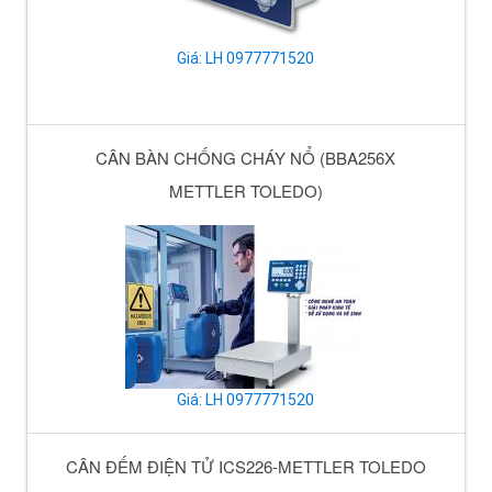
Giá: LH 0977771520
CÂN BÀN CHỐNG CHÁY NỔ (BBA256X
METTLER TOLEDO)
Giá: LH 0977771520
CÂN ĐẾM ĐIỆN TỬ ICS226-METTLER TOLEDO