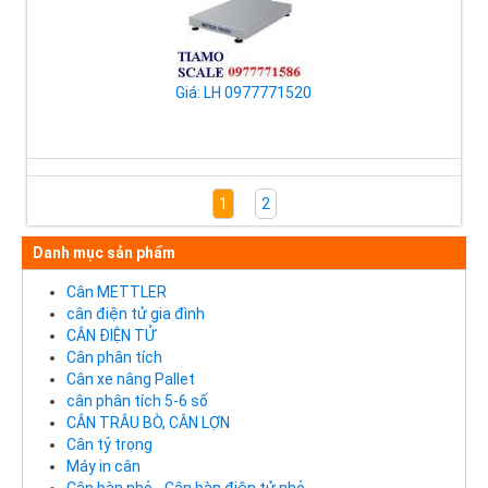
Giá: LH 0977771520
1
2
Danh mục sản phẩm
Cân METTLER
cân điện tử gia đình
CÂN ĐIỆN TỬ
Cân phân tích
Cân xe nâng Pallet
cân phân tích 5-6 số
CÂN TRÂU BÒ, CÂN LỢN
Cân tỷ trọng
Máy in cân