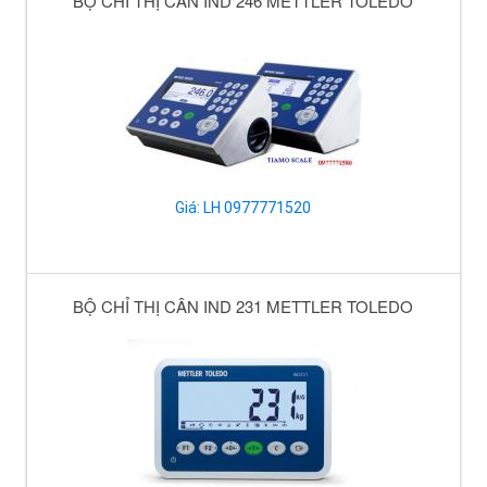
BỘ CHỈ THỊ CÂN IND 246 METTLER TOLEDO
Giá: LH 0977771520
BỘ CHỈ THỊ CÂN IND 231 METTLER TOLEDO