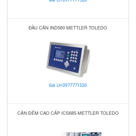
Giá: LH 0977771520
ĐẦU CÂN IND560 METTLER TOLEDO
Giá: LH 0977771520
CÂN ĐẾM CAO CẤP ICS685-METTLER TOLEDO