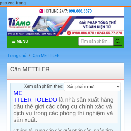
pas vao trang
HOTLINE 24/7:
098.888.6870
☰ MENU
Trang chủ
Cân METTLER
Cân METTLER
Xem sản phẩm theo:
ME
TTLER TOLEDO
là nhà sản xuất hàng
đầu thế giới các công cụ chính xác và
dịch vụ trong các phòng thí nghiệm và
sản xuất.
Chúng tôi cung cấp các giải pháp cân, phân tích