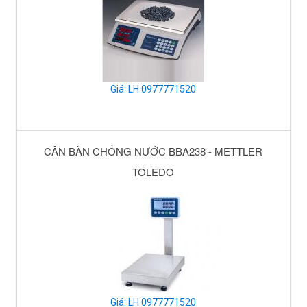
Giá: LH 0977771520
CÂN BÀN CHỐNG NƯỚC BBA238 - METTLER
TOLEDO
Giá: LH 0977771520