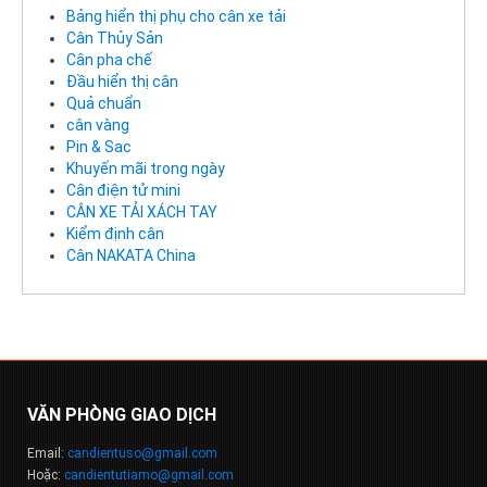
Bảng hiển thị phụ cho cân xe tải
Cân Thủy Sản
Cân pha chế
Đầu hiển thị cân
Quả chuẩn
cân vàng
Pin & Sac
Khuyến mãi trong ngày
Cân điện tử mini
CÂN XE TẢI XÁCH TAY
Kiểm định cân
Cân NAKATA China
VĂN PHÒNG GIAO DỊCH
Email:
candientuso@gmail.com
Hoặc:
candientutiamo@gmail.com