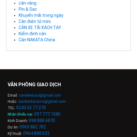
cân vàng
Pin & Sac
Khuyến mãi trong ngày
Cân điện tử mini
CÂN XE TẢI XÁCH TAY
Kiểm định cân
Cân NAKATA China
VĂN PHÒNG GIAO DỊCH
Email:
candientuso@gmail.com
Hoặc:
candientutiamo@gmail.com
0243.55.77.270
TEL:
097.777.1586
Nhận khiếu nại
:
098
.
888
.
6
8
7
0
Kinh Doanh
:
0969.882.782
Dự án:
0964.888.033
Kỹ thuật: