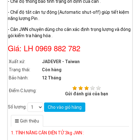
- Chế độ thông báo tình trạng ổn định của cân .
- Chế độ tắt cân tự động (Automatic shut-off) giúp tiết kiệm
năng lượng Pin .
- Cân JWN chuyên dùng cho cân xác định trọng lượng và đóng
gói kiểm tra hàng hóa .
Giá: LH 0969 882 782
Xuất xứ:
JADEVER - Taiwan
Trạng thái:
Còn hàng
Bảo hành:
12 Tháng
Điểm C.lượng:
Gửi đánh giá của bạn
Số lượng:
Cho vào giỏ hàng
Giới thiệu
1. TÍNH NĂNG CÂN ĐIỆN TỬ 3kg JWN :