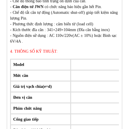
- Chế độ thông báo tình trạng ổn định của cân.
-
Cân điện tử JWN
có chức năng báo hiệu gần hết Pin.
- Chế độ tắt cân tự động (Automatic shut-off) giúp tiết kiệm năng
lượng Pin.
- Phương thức định lượng : cảm biến từ (load cell)
- Kích thước đĩa cân : 341×249×104mm (Đĩa cân bằng inox)
- Nguồn điện sử dụng : AC 110v/220v(AC ± 10%) hoặc Bình sạc
6V/4A .
4. THÔNG SỐ KỸ THUẬT:
Model
Mức cân
Giá trị vạch chia(e=d)
Đơn vị cân
Phím chức năng
Cổng giao tiếp