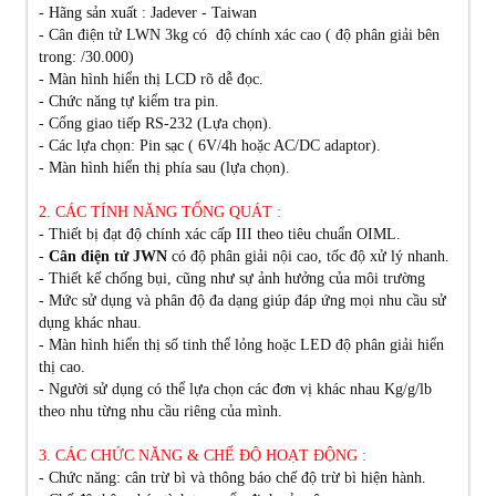
- Hãng sản xuất : Jadever - Taiwan
- Cân điện tử LWN 3kg có độ chính xác cao ( độ phân giải bên
trong: /30.000)
- Màn hình hiển thị LCD rõ dễ đọc.
- Chức năng tự kiểm tra pin.
- Cổng giao tiếp RS-232 (Lựa chọn).
- Các lựa chọn: Pin sạc ( 6V/4h hoặc AC/DC adaptor).
- Màn hình hiển thị phía sau (lựa chọn).
2. CÁC TÍNH NĂNG TỔNG QUÁT :
- Thiết bị đạt độ chính xác cấp III theo tiêu chuẩn OIML.
-
Cân điện tử JWN
có độ phân giải nội cao, tốc độ xử lý nhanh.
- Thiết kế chống bụi, cũng như sự ảnh hưởng của môi trường
- Mức sử dụng và phân độ đa dạng giúp đáp ứng mọi nhu cầu sử
dụng khác nhau.
- Màn hình hiển thị số tinh thể lỏng hoặc LED độ phân giải hiển
thị cao.
- Người sử dụng có thể lựa chọn các đơn vị khác nhau Kg/g/lb
theo nhu từng nhu cầu riêng của mình.
3. CÁC CHỨC NĂNG & CHẾ ĐỘ HOẠT ĐỘNG :
- Chức năng: cân trừ bì và thông báo chế độ trừ bì hiện hành.