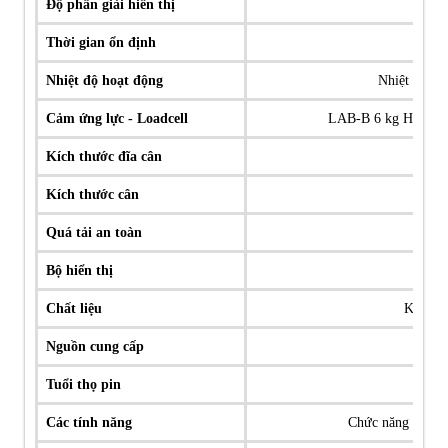
Độ phân giải hiển thị
Thời gian ổn định
Nhiệt độ hoạt động
Nhiệt độ từ
Cảm ứng lực - Loadcell
LAB-B 6 kg Hợp kim 
Kích thước đĩa cân
Kích thước cân
Quá tải an toàn
Bộ hiển thị
Chất liệu
Khung c
Nguồn cung cấp
Tuổi thọ pin
Các tính năng
Chức năng báo hiệ