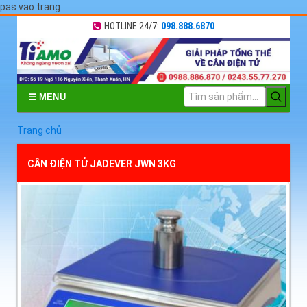
pas vao trang
HOTLINE 24/7:
098.888.6870
☰ MENU
Trang chủ
CÂN ĐIỆN TỬ JADEVER JWN 3KG