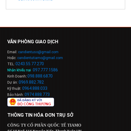
VĂN PHÒNG GIAO DỊCH
Email:
candientuso@gmail.com
Hoặc:
candientutiamo@gmail.com
0243.55.77.270
TEL:
097.777.1586
Nhận khiếu nại
:
098
.
888
.
6
8
7
0
Kinh Doanh
:
0969.882.782
Dự án:
0964.888.033
Kỹ thuật:
0974.888.773
Bảo hành:
THÔNG TIN HÓA ĐƠN TRỤ SỞ
CÔNG TY CỔ PHẦN QUỐC TẾ TIAMO