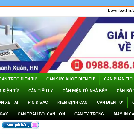
Download hư
CÂN TREO ĐIỆN TỬ
CÂN SỨC KHỎE ĐIỆN TỬ
CÂN PHÂN TÍC
 ĐIỆN TỬ
CÂN TIỂU LY
CÂN ĐIỆN TỬ NHÀ BẾP
CÂN BỎ 
ÂN XE TẢI
PIN & SAC
KIỂM ĐỊNH CÂN
CÂN ĐIỆN TỬ
NGÀY
CÂN TRÂU BÒ, CÂN LỢN
CÂN TỶ TRỌNG
MÁY IN C