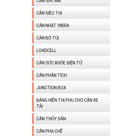
CÂN SẤY ẨM
CÂN SIÊU THỊ
CÂN NHẬT VIBRA
CÂN BỎ TÚI
LOADCELL
CÂN SỨC KHỎE ĐIỆN TỬ
CÂN PHÂN TÍCH
JUNCTION BOX
BẢNG HIỂN THỊ PHỤ CHO CÂN XE
TẢI
CÂN THỦY SẢN
CÂN PHA CHẾ