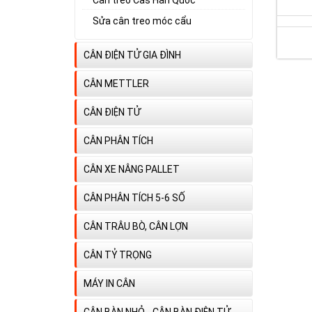
Sửa cân treo móc cẩu
CÂN ĐIỆN TỬ GIA ĐÌNH
CÂN METTLER
CÂN ĐIỆN TỬ
CÂN PHÂN TÍCH
CÂN XE NÂNG PALLET
CÂN PHÂN TÍCH 5-6 SỐ
CÂN TRÂU BÒ, CÂN LỢN
CÂN TỶ TRỌNG
MÁY IN CÂN
CÂN BÀN NHỎ - CÂN BÀN ĐIỆN TỬ