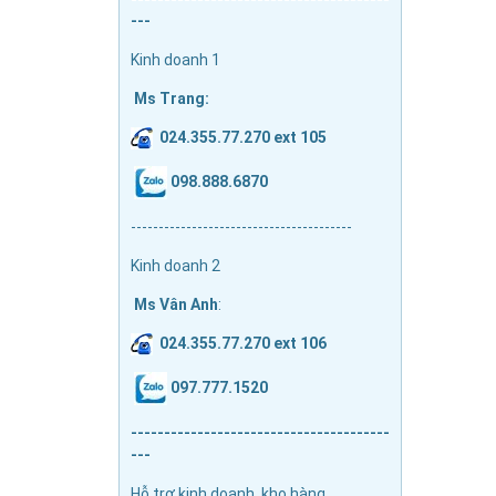
---
Kinh doanh 1
Ms Trang:
024.355.77.270 ext 105
098.888.6870
----------------------------------------
Kinh doanh 2
Ms Vân Anh
:
024.355.77.270 ext 106
097.777.1520
---------------------------------------
---
Hỗ trợ kinh doanh, kho hàng