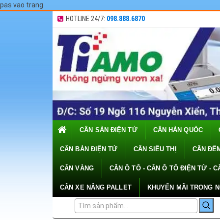
pas vao trang
HOTLINE 24/7:
098.888.6870
CÂN SÀN ĐIỆN TỬ
CÂN HÀN QUỐC
CÂN BÀN ĐIỆN TỬ
CÂN SIÊU THỊ
CÂN ĐẾM
CÂN VÀNG
CÂN Ô TÔ - CÂN Ô TÔ ĐIỆN TỬ - C
CÂN XE NÂNG PALLET
KHUYẾN MÃI TRONG 