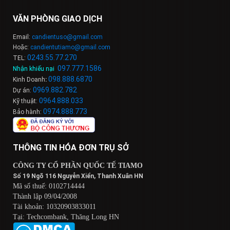
VĂN PHÒNG GIAO DỊCH
Email:
candientuso@gmail.com
Hoặc:
candientutiamo@gmail.com
0243.55.77.270
TEL:
097.777.1586
Nhận khiếu nại
:
098
.
888
.
6
8
7
0
Kinh Doanh
:
0969.882.782
Dự án:
0964.888.033
Kỹ thuật:
0974.888.773
Bảo hành:
THÔNG TIN HÓA ĐƠN TRỤ SỞ
CÔNG TY CỔ PHẦN QUỐC TẾ TIAMO
Số 19 Ngõ 116 Nguyễn Xiển, Thanh Xuân HN
Mã số thuế: 0102714444
Thành lập 09/04/2008
Tài khoản: 10320903833011
Tại: Techcombank, Thăng Long HN