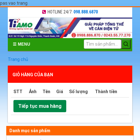
pas vao trang
HOTLINE 24/7:
098.888.6870
☰ MENU
Trang chủ
GIỎ HÀNG CỦA BẠN
STT
Ảnh
Tên
Giá
Số lượng
Thành tiền
Danh mục sản phẩm