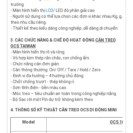
trường.
- Màn hình hiển thị
LCD
/ LED độ phân giải cao.
- Người sử dụng có thể lựa chọn các đơn vị khác nhau Kg, g,
theo nhu cầu riêng.
- Thiết kế theo kiểu dáng công nghiệp ,dễ dàng di chuyển.
3. CÁC CHỨC NĂNG & CHẾ ĐỘ HOẠT ĐỘNG
CÂN TREO
OCS TAIWAN
- Màn hình hiển thị rõ và rộng.
- Vỏ hợp kim thép rắn chắc, ron chống ẩm.
- Chức năng cân đơn giản:
- Cân thông thường. On/ Off / Tare / Hold / Zero.
- Định vị đa hướng – 4 hướng chủ động.
- Chốt chống trượt - thép không rỉ.
- Sơn tĩnh điện - bền màu cao.
- Móc treo – tiêu chuẩn an toàn trong công nghiệp nặng.
- Bộ Sạc rời một Pin dự trữ không kèm theo
4. THÔNG SỐ KỶ THUẬT CÂN TREO OCS DI ĐỘNG MINI
Model
OCS 100