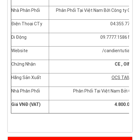
Nhà Phân Phối
Phân Phối Tại Việt Nam Bởi Công ty Cổ P
Điện Thoại CTy
04.355.77.270
Di Động
09.7777.1586 Ms N
Website
/candientutiamo.
Chứng Nhận
CE , OIML
Hãng Sản Xuất
OCS TAIWAN
Nhà Phân Phối
Phân Phối Tại Việt Nam Bởi Công
Giá VNĐ (VAT)
4.800.000