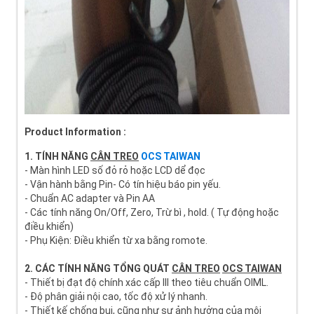
Product Information :
1. TÍNH NĂNG
CÂN TREO
OCS TAIWAN
- Màn hình LED số đỏ rỏ hoặc LCD dể đọc
- Vận hành bằng Pin- Có tín hiệu báo pin yếu.
- Chuẩn AC adapter và Pin AA
- Các tính năng On/Off, Zero, Trừ bì , hold. ( Tự động hoặc
điều khiển)
- Phụ Kiện: Điều khiển từ xa bằng romote.
2. CÁC TÍNH NĂNG TỔNG QUÁT
CÂN TREO
OCS TAIWAN
- Thiết bị đạt độ chính xác cấp III theo tiêu chuẩn OIML.
- Độ phân giải nội cao, tốc độ xử lý nhanh.
- Thiết kế chống bụi, cũng như sự ảnh hưởng của môi