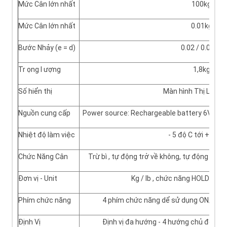
Mức Cân lớn nhất
100kg
Mức Cân lớn nhất
0.01kg
Bước Nhảy (e = d)
0.02 / 0.05kg
Tr ọng l ượng
1,8kg
Số hiển thị
Màn hình Thị LED ( 
Nguồn cung cấp
Power source: Rechargeable battery 6V/1.3A
Nhiệt độ làm việc
- 5 độ C tới + 80 đ
Chức Năng Cân
Trừ bì , tự động trở về không, tự động tắt
Đơn vị - Unit
Kg / lb , chức năng HOLD ( giử
Phím chức năng
4 phím chức năng dể sử dụng ON/OFF,
Định Vị
Định vị đa hướng - 4 hướng chủ động, 