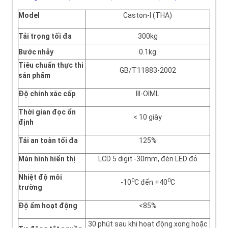
Model
Caston-I (THA)
Tải trọng tối đa
300kg
Bước nhảy
0.1kg
Tiêu chuẩn thực thi
GB/T11883-2002
sản phẩm
Độ chính xác cấp
III-OIML
Thời gian đọc ổn
< 10 giây
định
Tải an toàn tối đa
125%
Màn hình hiển thị
LCD 5 digit -30mm, đèn LED đỏ
Nhiệt độ môi
0
0
-10
C đến +40
C
trường
Độ ẩm hoạt động
<85%
30 phút sau khi hoạt động xong hoặc