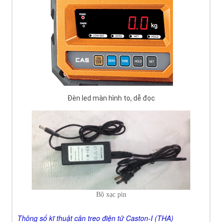
Đèn led màn hình to, dễ đọc
Bộ xạc pin
Thông
s
ố k
ĩ thu
ật c
ân treo
đi
ện t
ử C
aston-I (THA)