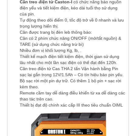
Cân treo điện tử Caston-I
có chức năng báo nguồn
điện yếu và tiết kiệm điện, kéo dài tuổi thọ sử dụng
của pin.
Tự động theo dõi điểm 0, tốc độ trở về 0 nhanh và lưu
trọng lượng hiển thị.
Cân được trang bị đèn leb thông báo:
Cân có 2 phím chức năng ON/OFF (mở/tắt nguồn) &
TARE (sử dụng chức năng trừ bì)
Nhiều đơn vị khối lượng Kg, lb, .
Thiết kế mạch điện tiết kiệm điện, thời gian sử dụng
lâu nhất cho một lần sạc điện có thể đạt đến 120h.
Cân treo điện tử Cas THA 2 tấn Vận hành bằng Pin
sạc lại gắn trong 12V/1.5Ah – Có tín hiệu báo pin yếu.
Bộ sạc rời một pin dự trữ. Có thêm 1 bộ pin + sạc rời
kèm theo.
Remote cầm tay dễ dàng điều khiển từ xa dễ dàng các
thao tác trên cao.
Thiết bị đạt độ chính xác cấp III theo tiêu chuẩn OIML