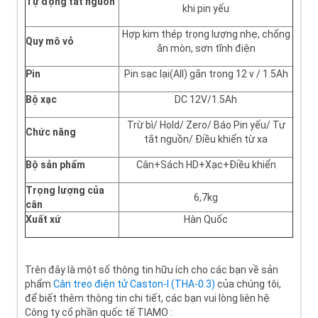
Tự động tắt nguồn
khi pin yếu
Hợp kim thép trọng lượng nhẹ, chống
Quy mô vỏ
ăn mòn, sơn tĩnh điện
Pin
Pin sạc lại(All) gắn trong 12 v / 1.5Ah
Bộ xạc
DC 12V/1.5Ah
Trừ bì/ Hold/ Zero/ Báo Pin yếu/ Tự
Chức năng
tắt nguồn/ Điều khiển từ xa
Bộ sản phẩm
Cân+Sách HD+Xạc+Điều khiển
Trọng lượng của
6,7kg
cân
Xuất xứ
Hàn Quốc
Trên đây là một số thông tin hữu ích cho các bạn về sản
phẩm
Cân treo điện tử Caston-I (THA-0.3)
của chúng tôi,
để biết thêm thông tin chi tiết, các bạn vui lòng liên hệ
Công ty cổ phần quốc tế TIAMO :