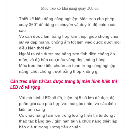
Móc treo có khả năng quay 360 độ
Thiết kế kiểu dáng công nghiệp: Móc treo cho phép
xoay 360° dễ dàng di chuyển và duy trì độ chính xác
cao
Vỏ cân được làm bằng hợp kim thép, giúp chống chịu
sự va đập mạnh, chống ẩm tốt làm việc được dưới mọi
điều kiện thời tiết
Ngoài ra cân được mạ bằng sơn tĩnh điện chống ăn
mòn, và độ bền cao,màu vàng đẹp, sáng bóng
Mốc treo theo tiêu chuẩn an toàn trong công nghiệp
nặng, chốt chống trượt bằng thép không gỉ
C
ân treo
điện tử Cas được trang bị màn hình hiển thị
LED rõ và r
ộng
.
Với mà hình LED số đỏ, hiện thị 5 số lớn dễ đọc, độ
phân giải cao phù hợp với mọi góc nhìn, và các điều
kiện ánh sáng
Có chức năng tạm lưu trọng lượng hiển thị tự động /
thao tác bằng tay / giới hạn tải và chức năng thiết lập
báo giá trị trọng lượng tiêu chuẩn.