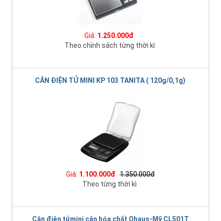
Giá:
1.250.000đ
Theo chính sách từng thời kì
CÂN ĐIỆN TỬ MINI KP 103 TANITA ( 120g/0,1g)
Giá:
1.100.000đ
1.350.000đ
Theo từng thời kì
Cân điện tửmini cân hóa chất Ohaus-Mỹ CL501T