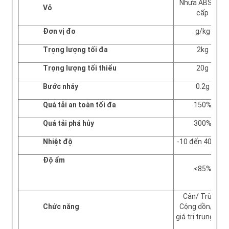
Nhựa ABS cao
Vỏ
cấp
Đơn vị đo
g/kg
Trọng lượng tối đa
2kg
Trọng lượng tối thiểu
20g
Bước nhảy
0.2g
Quá tải an toàn tối đa
150%
Quá tải phá hủy
300%
Nhiệt độ
-10 đến 40 độ C
Độ ẩm
<85%
Cân/ Trừ bì/
Chức năng
Cộng dồn/ Lấy
giá trị trung bình