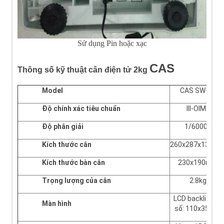
Sử dụng Pin hoặc xạc
CAS
Thông số kỹ thuật cân điện tử 2kg
Model
CAS SW-1S
Độ chính xác tiêu chuẩn
III-OIML
Độ phân giải
1/60000
Kích thước cân
260x287x137m
Kích thước bàn cân
230x190mm
Trọng lượng của cân
2.8kg
LCD backlight 5
Màn hình
số: 110x35mm