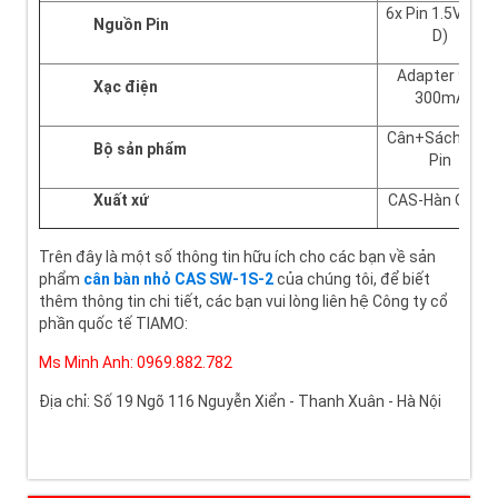
6x Pin 1.5V ( Cỡ
Nguồn Pin
D)
Adapter 9V/
Xạc điện
300mA
Cân+Sách HD+
Bộ sản phẩm
Pin
Xuất xứ
CAS-Hàn Quốc
Trên đây là một số thông tin hữu ích cho các bạn về sản
phẩm
cân bàn nhỏ CAS SW-1S-2
của chúng tôi, để biết
thêm thông tin chi tiết, các bạn vui lòng liên hệ Công ty cổ
phần quốc tế TIAMO:
Ms Minh Anh: 0969.882.782
Địa chỉ: Số 19 Ngõ 116 Nguyễn Xiển - Thanh Xuân - Hà Nội