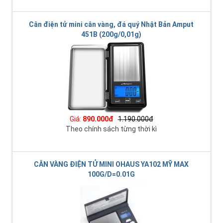
Cân điện tử mini cân vàng, đá quý Nhật Bản Amput
451B (200g/0,01g)
Giá:
890.000đ
1.190.000đ
Theo chính sách từng thời kì
CÂN VÀNG ĐIỆN TỬ MINI OHAUS YA102 MỸ MAX
100G/D=0.01G