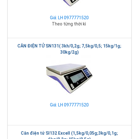
Giá: LH 0977771520
Theo từng thời kì
CÂN ĐIỆN TỬ SN131( 3kh/0,2g; 7,5kg/0,5; 15kg/1g;
30kg/2g)
Giá: LH 0977771520
Cân điện tử SI132 Excell (1,5kg/0,05g;3kg/0,1g;