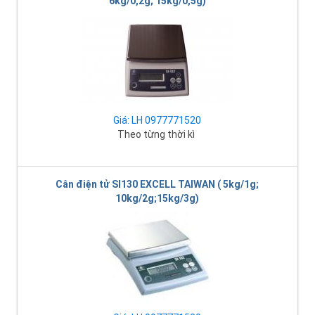
6kg/0,2g; 15kg/0,5g)
Giá: LH 0977771520
Theo từng thời kì
Cân điện tử SI130 EXCELL TAIWAN ( 5kg/1g;
10kg/2g;15kg/3g)