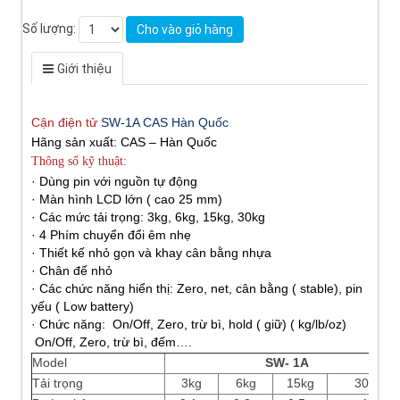
Số lượng:
Cho vào giỏ hàng
Giới thiệu
Cận điện tử
SW-1A CAS H
àn Quốc
Hãng sản xuất: CAS – Hàn Quốc
Thông số kỹ thuật:
· Dùng pin với nguồn tự động
· Màn hình LCD lớn ( cao 25 mm)
· Các mức tải trọng: 3kg, 6kg, 15kg, 30kg
· 4 Phím chuyển đổi êm nhẹ
· Thiết kế nhỏ gọn và khay cân bằng nhựa
· Chân đế nhỏ
· Các chức năng hiển thị: Zero, net, cân bằng ( stable), pin
yếu ( Low battery)
· Chức năng: On/Off, Zero, trừ bì, hold ( giữ) ( kg/lb/oz)
On/Off, Zero, trừ bì, đếm….
Model
SW- 1A
Tải trọng
3kg
6kg
15kg
30kg