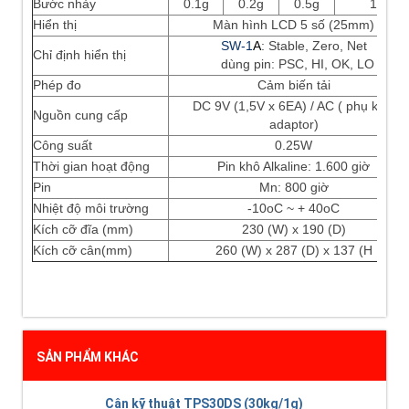
Bước nhảy
0.1g
0.2g
0.5g
1g
Hiển thị
Màn hình LCD 5 số (25mm)
SW-1
A
: Stable, Zero, Net
Chỉ định hiển thị
dùng pin: PSC, HI, OK, LO
Phép đo
Cảm biến tải
DC 9V (1,5V x 6EA) / AC ( phụ kiện
Nguồn cung cấp
adaptor)
Công suất
0.25W
Thời gian hoạt động
Pin khô Alkaline: 1.600 giờ
Pin
Mn: 800 giờ
Nhiệt độ môi trường
-10oC ~ + 40oC
Kích cỡ đĩa (mm)
230 (W) x 190 (D)
Kích cỡ cân(mm)
260 (W) x 287 (D) x 137 (H
SẢN PHẨM KHÁC
Cân kỹ thuật TPS30DS (30kg/1g)