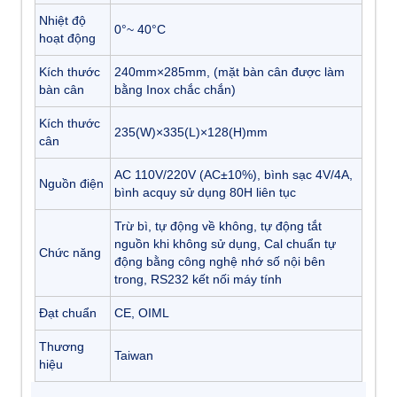
Nhiệt độ̣
0°~ 40°C
hoạt động
Kích thước
240mm×285mm, (mặt bàn cân được làm
bàn cân
bằng Inox chắc chắn)
Kích thước
235(W)×335(L)×128(H)mm
cân
AC 110V/220V (AC±10%), bình sạc 4V/4A,
Nguồn điện
bình acquy sử dụng 80H liên tục
Trừ bì, tự động về không, tự động tắt
nguồn khi không sử dụng, Cal chuẩn tự
Chức năng
động bằng công nghệ nhớ số nội bên
trong, RS232 kết nối máy tính
Đạt chuẩn
CE, OIML
Thương
Taiwan
hiệu