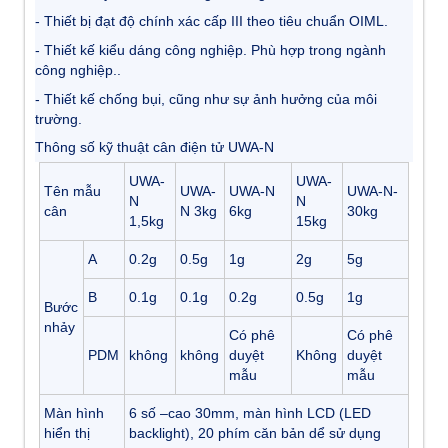
- Thiết bị đạt độ chính xác cấp III theo tiêu chuẩn OIML.
- Thiết kế kiểu dáng công nghiệp. Phù hợp trong ngành
công nghiệp..
- Thiết kế chống bụi, cũng như sự ảnh hưởng của môi
trường.
Thông số kỹ thuật cân điện tử UWA-N
UWA-
UWA-
Tên mẫu
UWA-
UWA-N
UWA-N-
N
N
cân
N 3kg
6kg
30kg
1,5kg
15kg
A
0.2g
0.5g
1g
2g
5g
B
0.1g
0.1g
0.2g
0.5g
1g
Bước
nhảy
Có phê
Có phê
PDM
không
không
duyệt
Không
duyệt
mẫu
mẫu
Màn hình
6 số –cao 30mm, màn hình LCD (LED
hiển thị
backlight), 20 phím căn bản dể sử dụng