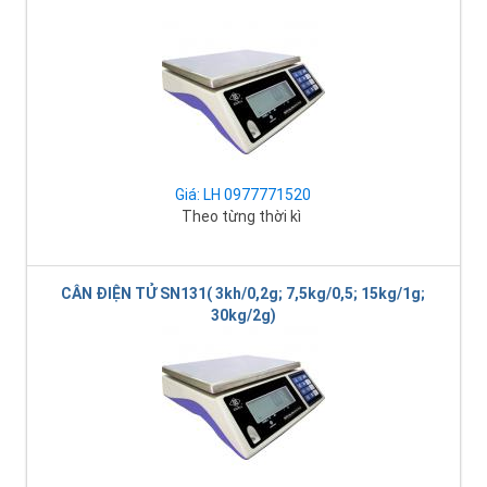
Giá: LH 0977771520
Theo từng thời kì
CÂN ĐIỆN TỬ SN131( 3kh/0,2g; 7,5kg/0,5; 15kg/1g;
30kg/2g)