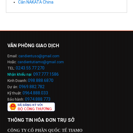
Cân NAKATA China
VĂN PHÒNG GIAO DỊCH
Email:
candientuso@gmail.com
Hoặc:
candientutiamo@gmail.com
0243.55.77.270
TEL:
097.777.1586
Nhận khiếu nại
:
098
.
888
.
6
8
7
0
Kinh Doanh
:
0969.882.782
Dự án:
0964.888.033
Kỹ thuật:
0974.888.773
Bảo hành:
THÔNG TIN HÓA ĐƠN TRỤ SỞ
CÔNG TY CỔ PHẦN QUỐC TẾ TIAMO