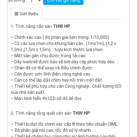
Cho vào giỏ hàng
Giới thiệu
1. Tính năng cân sàn
THW HP
– Chính xác cao ( độ phân giải bên trong: 1/10,000)
– Có các lựa chọn cho khung bàn cân : (1mx1m), (1,2 x
1,2m) ,(1,5m x 1,5m)... tuỳu kích thước lựa chọn
– Mặt sàn gân chịu được trọng tải cao.
– Dây
l
oadcell được bảo vệ bởi dây cáp phức hợp dẻo.
– Chân đế có thể xoay và điều chỉnh được.
– Cân được sơn tĩnh điện công nghệ cao .
– Cân có thể lắp đặt chìm hay nổi trên mặt đất.
– Thiết kế phù hợp cho cân Công nghiệp , Chất lượng ISO
của nhà sản xuất
– Màn hình hiển thị LED số đỏ dể đọc.
2. Tính năng tổng quát cân sàn
THW HP
– Thiết bị đạt độ chính xác cấp III theo tiêu chuẩn OIML.
– Độ phân giải nội cao, tốc độ xử lý nhanh.
– Thiết kế chống bụi, cũng như sự ảnh hưởng của môi