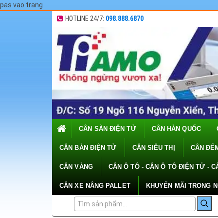
pas vao trang
HOTLINE 24/7:
098.888.6870
CÂN SÀN ĐIỆN TỬ
CÂN HÀN QUỐC
CÂN BÀN ĐIỆN TỬ
CÂN SIÊU THỊ
CÂN ĐẾM
CÂN VÀNG
CÂN Ô TÔ - CÂN Ô TÔ ĐIỆN TỬ - C
CÂN XE NÂNG PALLET
KHUYẾN MÃI TRONG 