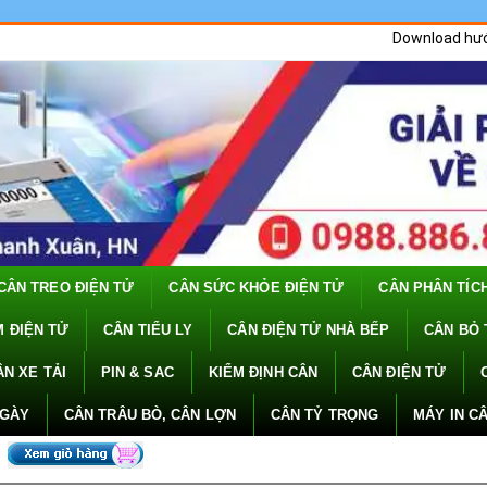
Download hư
CÂN TREO ĐIỆN TỬ
CÂN SỨC KHỎE ĐIỆN TỬ
CÂN PHÂN TÍC
 ĐIỆN TỬ
CÂN TIỂU LY
CÂN ĐIỆN TỬ NHÀ BẾP
CÂN BỎ 
ÂN XE TẢI
PIN & SAC
KIỂM ĐỊNH CÂN
CÂN ĐIỆN TỬ
NGÀY
CÂN TRÂU BÒ, CÂN LỢN
CÂN TỶ TRỌNG
MÁY IN C