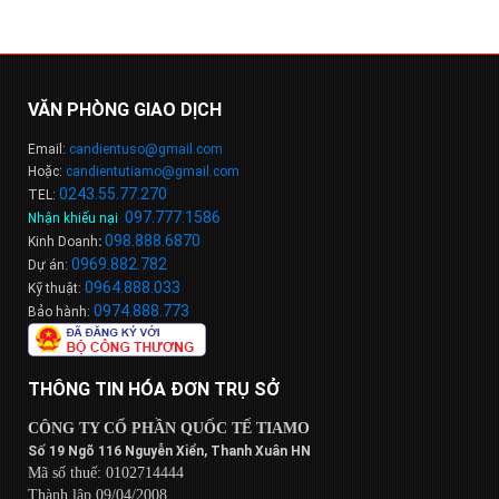
VĂN PHÒNG GIAO DỊCH
Email:
candientuso@gmail.com
Hoặc:
candientutiamo@gmail.com
0243.55.77.270
TEL:
097.777.1586
Nhận khiếu nại
:
098
.
888
.
6
8
7
0
Kinh Doanh
:
0969.882.782
Dự án:
0964.888.033
Kỹ thuật:
0974.888.773
Bảo hành:
THÔNG TIN HÓA ĐƠN TRỤ SỞ
CÔNG TY CỔ PHẦN QUỐC TẾ TIAMO
Số 19 Ngõ 116 Nguyễn Xiển, Thanh Xuân HN
Mã số thuế: 0102714444
Thành lập 09/04/2008