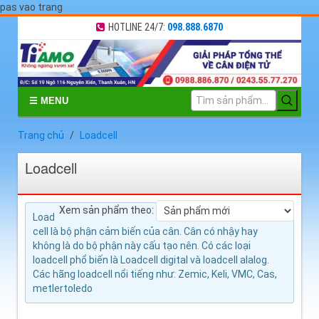
pas vao trang
HOTLINE 24/7:
098.888.6870
☰ MENU
Trang chủ
Loadcell
Loadcell
Xem sản phẩm theo:
Load
cell là bộ phận cảm biến của cân. Cân có nhậy hay
không là do bộ phận này cấu tạo nên. Có các loại
loadcell phổ biến là Loadcell digital và loadcell alalog.
Các hãng loadcell nổi tiếng như: Zemic, Keli, VMC, Cas,
metlertoledo