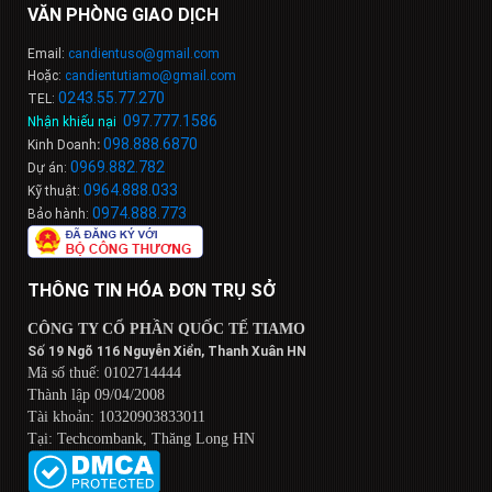
VĂN PHÒNG GIAO DỊCH
Email:
candientuso@gmail.com
Hoặc:
candientutiamo@gmail.com
0243.55.77.270
TEL:
097.777.1586
Nhận khiếu nại
:
098
.
888
.
6
8
7
0
Kinh Doanh
:
0969.882.782
Dự án:
0964.888.033
Kỹ thuật:
0974.888.773
Bảo hành:
THÔNG TIN HÓA ĐƠN TRỤ SỞ
CÔNG TY CỔ PHẦN QUỐC TẾ TIAMO
Số 19 Ngõ 116 Nguyễn Xiển, Thanh Xuân HN
Mã số thuế: 0102714444
Thành lập 09/04/2008
Tài khoản: 10320903833011
Tại: Techcombank, Thăng Long HN