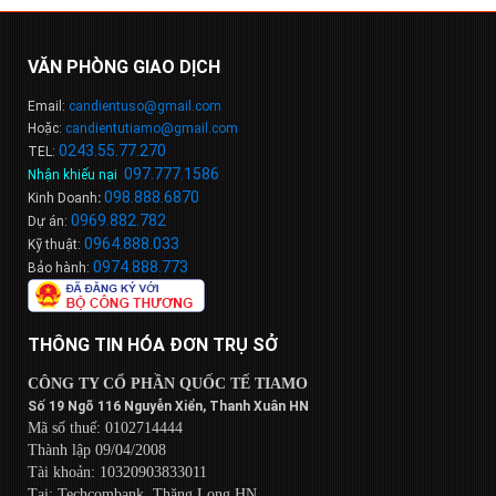
VĂN PHÒNG GIAO DỊCH
Email:
candientuso@gmail.com
Hoặc:
candientutiamo@gmail.com
0243.55.77.270
TEL:
097.777.1586
Nhận khiếu nại
:
098
.
888
.
6
8
7
0
Kinh Doanh
:
0969.882.782
Dự án:
0964.888.033
Kỹ thuật:
0974.888.773
Bảo hành:
THÔNG TIN HÓA ĐƠN TRỤ SỞ
CÔNG TY CỔ PHẦN QUỐC TẾ TIAMO
Số 19 Ngõ 116 Nguyễn Xiển, Thanh Xuân HN
Mã số thuế: 0102714444
Thành lập 09/04/2008
Tài khoản: 10320903833011
Tại: Techcombank, Thăng Long HN