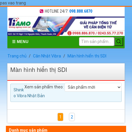
pas vao trang
HOTLINE 24/7:
098.888.6870
☰ MENU
Trang chủ
Cân Nhật Vibra
Màn hình hiển thị SDI
Màn hình hiển thị SDI
Xem sản phẩm theo:
Shink
o Vibra Nhật Bản
1
2
Danh mục sản phẩm