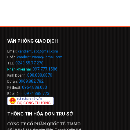
VĂN PHÒNG GIAO DỊCH
Email:
candientuso@gmail.com
Hoặc:
candientutiamo@gmail.com
0243.55.77.270
TEL:
097.777.1586
Nhận khiếu nại
:
098
.
888
.
6
8
7
0
Kinh Doanh
:
0969.882.782
Dự án:
0964.888.033
Kỹ thuật:
0974.888.773
Bảo hành:
THÔNG TIN HÓA ĐƠN TRỤ SỞ
CÔNG TY CỔ PHẦN QUỐC TẾ TIAMO